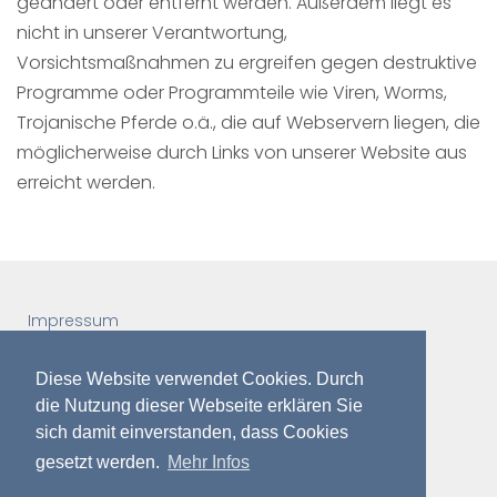
geändert oder entfernt werden. Außerdem liegt es
nicht in unserer Verantwortung,
Vorsichtsmaßnahmen zu ergreifen gegen destruktive
Programme oder Programmteile wie Viren, Worms,
Trojanische Pferde o.ä., die auf Webservern liegen, die
möglicherweise durch Links von unserer Website aus
erreicht werden.
Impressum
Haftungsausschluss
Datenschutz
Diese Website verwendet Cookies. Durch
die Nutzung dieser Webseite erklären Sie
sich damit einverstanden, dass Cookies
© 2017 Ostsee Reisen GmbH
gesetzt werden.
Mehr Infos
Alle Rechte vorbehalten.